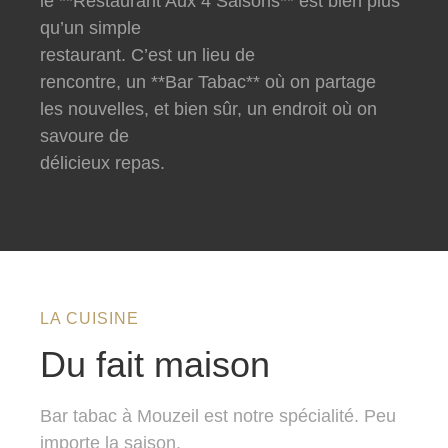
le **Restaurant Aux 4 Saisons** est bien plus
qu’un simple
restaurant. C’est un lieu de
rencontre, un **Bar Tabac** où on partage
les nouvelles, et bien sûr, un endroit où on
savoure de
délicieux repas.
LA CUISINE
Du fait maison
Bar tabac à Mouzeil est notre spécialité. Peu
importe la saison,