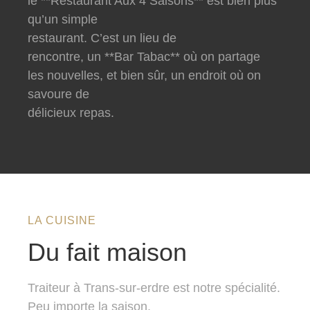
le **Restaurant Aux 4 Saisons** est bien plus
qu’un simple
restaurant. C’est un lieu de
rencontre, un **Bar Tabac** où on partage
les nouvelles, et bien sûr, un endroit où on
savoure de
délicieux repas.
LA CUISINE
Du fait maison
Traiteur à Trans-sur-erdre est notre spécialité.
Peu importe la saison,