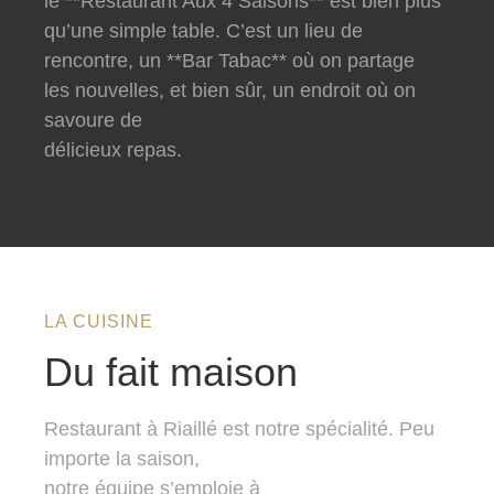
le **Restaurant Aux 4 Saisons** est bien plus
qu’une simple table. C’est un lieu de
rencontre, un **Bar Tabac** où on partage
les nouvelles, et bien sûr, un endroit où on
savoure de
délicieux repas.
LA CUISINE
Du fait maison
Restaurant à Riaillé est notre spécialité. Peu
importe la saison,
notre équipe s’emploie à