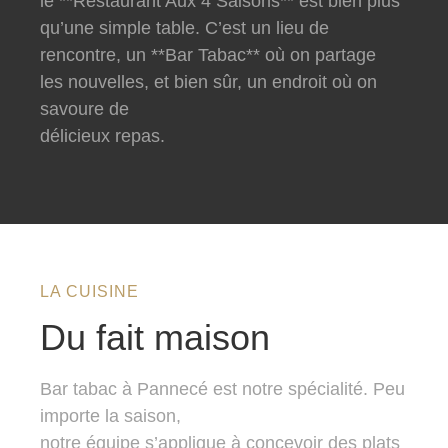
le **Restaurant Aux 4 Saisons** est bien plus
qu’une simple table. C’est un lieu de
rencontre, un **Bar Tabac** où on partage
les nouvelles, et bien sûr, un endroit où on
savoure de
délicieux repas.
LA CUISINE
Du fait maison
Bar tabac à Pannecé est notre spécialité. Peu
importe la saison,
notre équipe s’applique à concevoir des plats