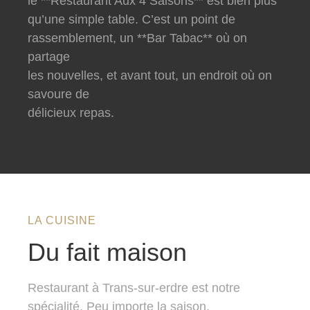
le **Restaurant Aux 4 Saisons** est bien plus
qu’une simple table. C’est un point de
rassemblement, un **Bar Tabac** où on
partage
les nouvelles, et avant tout, un endroit où on
savoure de
délicieux repas.
LA CUISINE
Du fait maison
Restaurant à Trans-sur-erdre est notre
spécialité. Peu importe la saison,