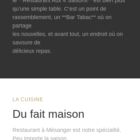
le **Restaurant Aux 4 Saisons** est bien plus
qu’une simple table. C’est un point de
rassemblement, un **Bar Tabac** où on
partage
les nouvelles, et avant tout, un endroit où on
savoure de
délicieux repas.
LA CUISINE
Du fait maison
Restaurant à Mésanger est notre spécialité.
Peu importe la saison,