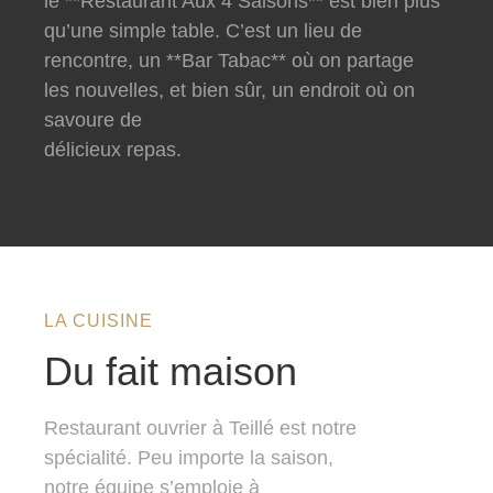
le **Restaurant Aux 4 Saisons** est bien plus
qu’une simple table. C’est un lieu de
rencontre, un **Bar Tabac** où on partage
les nouvelles, et bien sûr, un endroit où on
savoure de
délicieux repas.
LA CUISINE
Du fait maison
Restaurant ouvrier à Teillé est notre
spécialité. Peu importe la saison,
notre équipe s’emploie à