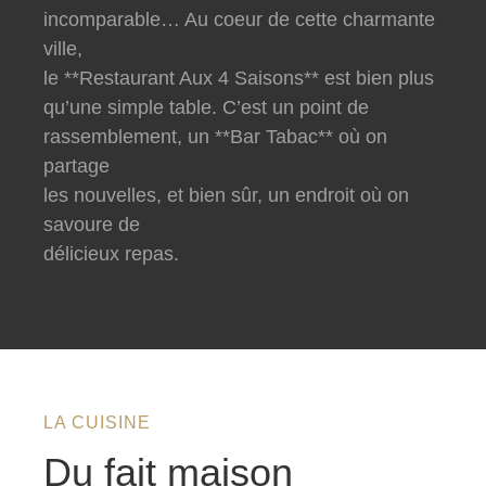
incomparable… Au coeur de cette charmante
ville,
le **Restaurant Aux 4 Saisons** est bien plus
qu’une simple table. C’est un point de
rassemblement, un **Bar Tabac** où on
partage
les nouvelles, et bien sûr, un endroit où on
savoure de
délicieux repas.
LA CUISINE
Du fait maison