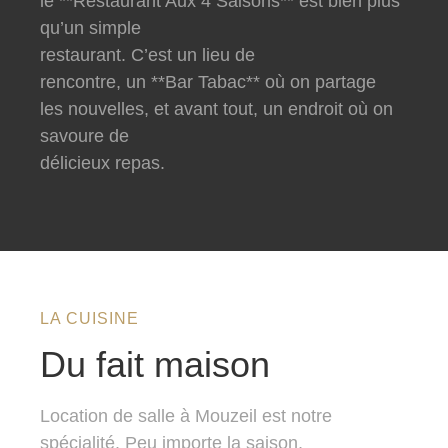
le **Restaurant Aux 4 Saisons** est bien plus
qu’un simple
restaurant. C’est un lieu de
rencontre, un **Bar Tabac** où on partage
les nouvelles, et avant tout, un endroit où on
savoure de
délicieux repas.
LA CUISINE
Du fait maison
Location de salle à Mouzeil est notre
spécialité. Peu importe la saison,